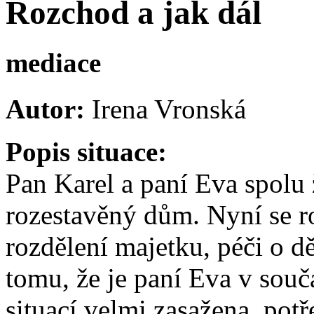
Rozchod a jak dál
mediace
Autor:
Irena Vronská
Popis situace:
Pan Karel a paní Eva spolu ži
rozestavěný dům. Nyní se roz
rozdělení majetku, péči o d
tomu, že je paní Eva v souč
situací velmi zasažena, potř