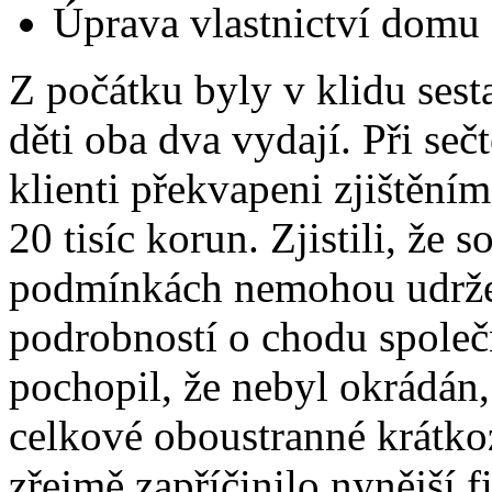
Úprava vlastnictví domu
Z počátku byly v klidu ses
děti oba dva vydají. Při seč
klienti překvapeni zjištěním
20 tisíc korun. Zjistili, že
podmínkách nemohou udržet.
podrobností o chodu společ
pochopil, že nebyl okrádán,
celkové oboustranné krátko
zřejmě zapříčinilo nynější f