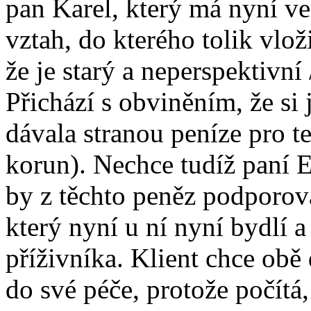
pan Karel, který má nyní ve
vztah, do kterého tolik vlož
že je starý a neperspektivn
Přichází s obviněním, že si
dávala stranou peníze pro t
korun). Nechce tudíž paní Ev
by z těchto peněz podporova
který nyní u ní nyní bydlí 
příživníka. Klient chce ob
do své péče, protože počítá,